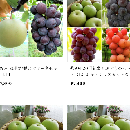
⑩9月 20世紀梨とピオーネセッ
⑪9月 20世紀梨とぶどうのセ
ト【L】
ト【L】シャインマスカットな
7,300
¥7,300