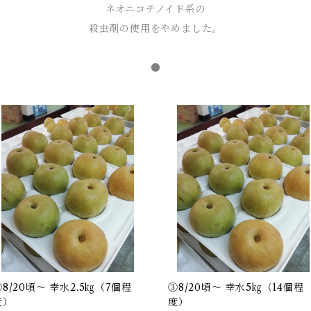
ネオニコチノイド系の
殺虫剤の使用をやめました。
●
②8/20頃～ 幸水2.5㎏（7個程
③8/20頃～ 幸水5㎏（14個程
度）
度）