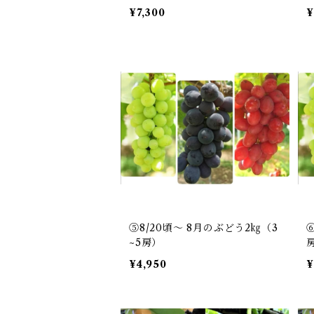
¥7,300
¥
⑤8/20頃～ 8月のぶどう2㎏（3
~5房）
¥4,950
¥