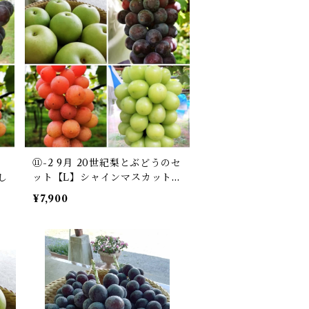
ッ
⑪-2 9月 20世紀梨とぶどうのセ
し
ット【L】シャインマスカット入
り
¥7,900