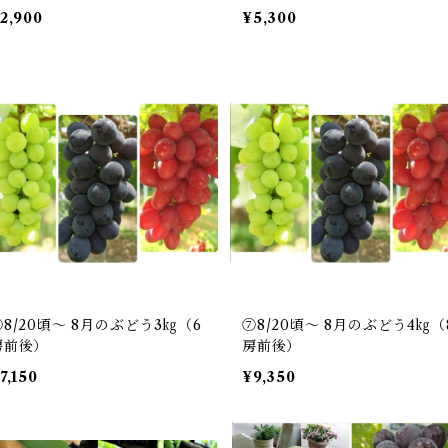
2,900
¥5,300
⑥8/20頃～ 8月のぶどう3㎏（6
⑦8/20頃～ 8月のぶどう4㎏（
房前後）
房前後）
7,150
¥9,350