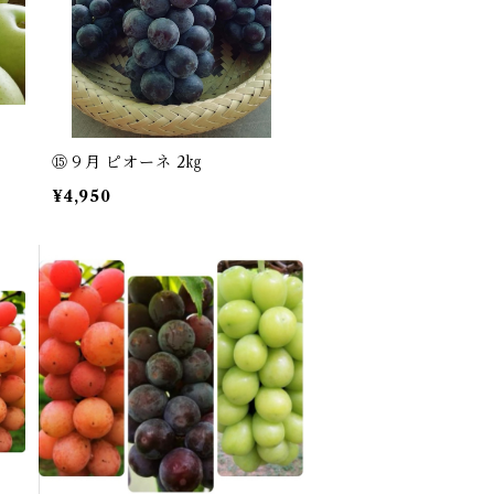
⑮９月 ピオーネ 2㎏
¥4,950