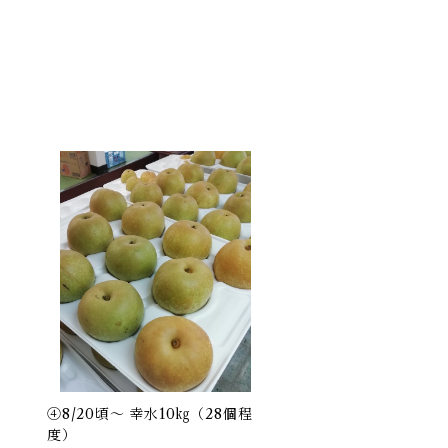
④8/20頃～ 幸水10㎏（28個程
度）